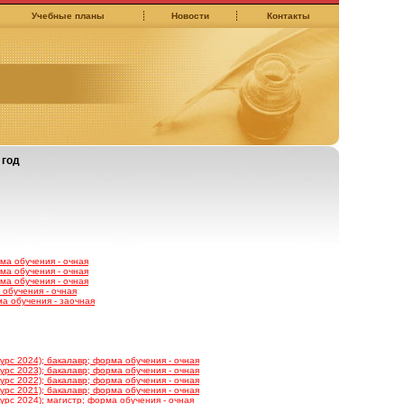
Учебные планы
Новости
Контакты
 год
ма обучения - очная
ма обучения - очная
ма обучения - очная
 обучения - очная
а обучения - заочная
рс 2024); бакалавр; форма обучения - очная
рс 2023); бакалавр; форма обучения - очная
рс 2022); бакалавр; форма обучения - очная
рс 2021); бакалавр; форма обучения - очная
рс 2024); магистр; форма обучения - очная