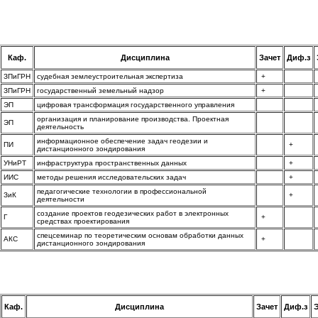
Каф.
Дисциплина
Зачет
Диф.з
ЗПиГРН
судебная землеустроительная экспертиза
+
ЗПиГРН
государственный земельный надзор
+
ЭП
цифровая трансформация государственного управления
организация и планирование производства. Проектная
ЭП
деятельность
информационное обеспечение задач геодезии и
ПИ
+
дистанционного зондирования
УНиРТ
инфраструктура пространственных данных
+
ИИС
методы решения исследовательских задач
+
педагогические технологии в профессиональной
ЗиК
+
деятельности
создание проектов геодезических работ в электронных
Г
+
средствах проектирования
спецсеминар по теоретическим основам обработки данных
АКС
+
дистанционного зондирования
Каф.
Дисциплина
Зачет
Диф.з