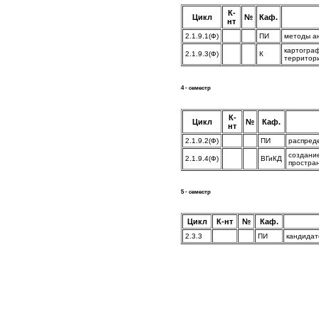
К-
Цикл
№
Каф.
нт
2.1.9.1(Ф)
ПИ
методы а
картограф
2.1.9.3(Ф)
К
территори
4 - семестр
К-
Цикл
№
Каф.
нт
2.1.9.2(Ф)
ПИ
распред
создание
2.1.9.4(Ф)
ВГиКД
простра
5 - семестр
Цикл
К-нт
№
Каф.
2.3.3
ПИ
кандидат