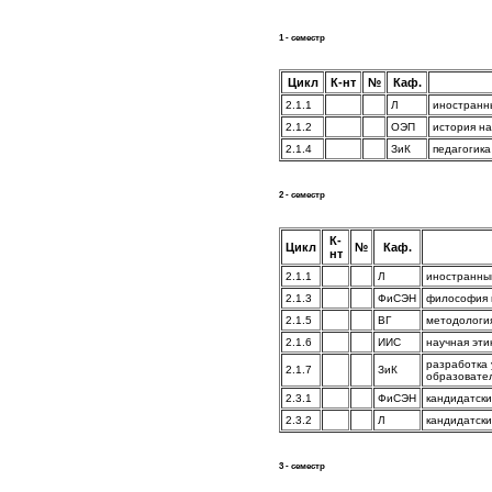
1 - семестр
Цикл
К-нт
№
Каф.
2.1.1
Л
иностранны
2.1.2
ОЭП
история на
2.1.4
ЗиК
педагогика
2 - семестр
К-
Цикл
№
Каф.
нт
2.1.1
Л
иностранный
2.1.3
ФиСЭН
философия 
2.1.5
ВГ
методологи
2.1.6
ИИС
научная эти
разработка 
2.1.7
ЗиК
образовате
2.3.1
ФиСЭН
кандидатски
2.3.2
Л
кандидатски
3 - семестр