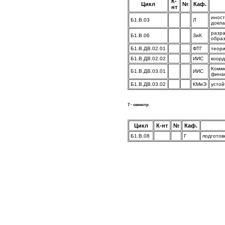
К-
Цикл
№
Каф.
нт
иност
Б1.В.03
Л
докла
разра
Б1.В.06
ЗиК
образ
Б1.В.ДВ.02.01
ФТГ
теори
Б1.В.ДВ.02.02
ИИС
коорд
Комме
Б1.В.ДВ.03.01
ИИС
фина
Б1.В.ДВ.03.02
КМиЭ
устой
7 - семестр
Цикл
К-нт
№
Каф.
Б1.В.08
Г
подготов