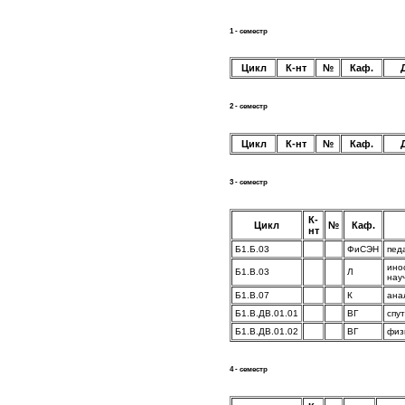
1 - семестр
Цикл
К-нт
№
Каф.
2 - семестр
Цикл
К-нт
№
Каф.
3 - семестр
К-
Цикл
№
Каф.
нт
Б1.Б.03
ФиСЭН
пед
ино
Б1.В.03
Л
нау
Б1.В.07
К
ана
Б1.В.ДВ.01.01
ВГ
спу
Б1.В.ДВ.01.02
ВГ
физ
4 - семестр